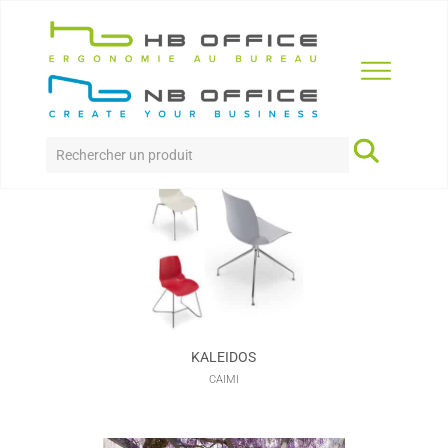
Accueil
>
Produits
>
Collectivité
>
Restauration
RESTAURATION
KALEIDOS
CAIMI