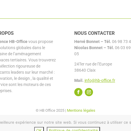
ROPOS
NOUS CONTACTER
ence HB-Office
vous propose
Hervé Bonnet –
Tél.
06 98 73 4
solutions globales dans le
Nicolas Bonnet
– Tél.
06 03 69
ine de l’aménagement
05
paces tertiaires. Vous trouverez
24Ter rue de l’Europe
sélection rigoureuse de
38640 Claix
icants leaders sur leur marché :
ovation, le design , la qualité et
Mail.
info@hb-office.fr
rvice sont les moteurs de ces
eprises.
© HB Office 2025 |
Mentions légales
eilleure expérience sur notre site web. Si vous continuez à utiliser ce
OK
Politique de confidentialité