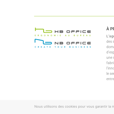
À P
L’ag
des 
doma
d’es
une 
fabr
l’inn
le se
entr
Nous utilisons des cookies pour vous garantir la m