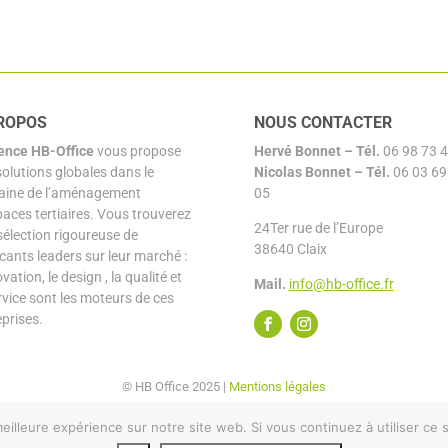
ROPOS
NOUS CONTACTER
ence HB-Office
vous propose
Hervé Bonnet –
Tél.
06 98 73 4
solutions globales dans le
Nicolas Bonnet
– Tél.
06 03 69
ine de l’aménagement
05
paces tertiaires. Vous trouverez
24Ter rue de l’Europe
sélection rigoureuse de
38640 Claix
icants leaders sur leur marché :
ovation, le design , la qualité et
Mail.
info@hb-office.fr
rvice sont les moteurs de ces
eprises.
© HB Office 2025 |
Mentions légales
eilleure expérience sur notre site web. Si vous continuez à utiliser ce