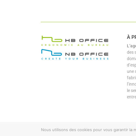
À P
L’ag
des 
doma
d’es
une 
fabr
l’inn
le se
entr
Nous utilisons des cookies pour vous garantir la m