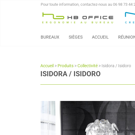
Pour toute information, contactez-nous au 06 98 73 44 
BUREAUX
SIÈGES
ACCUEIL
RÉUNIO
Accueil
>
Produits
>
Collectivité
>
Isidora / Isidoro
ISIDORA / ISIDORO