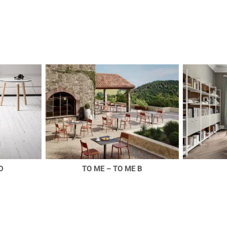
TO ME – TO ME B
TWO