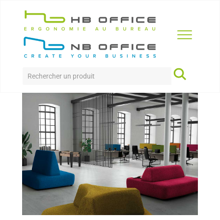
Accueil
>
Produits
>
Acoustique
>
Napwork
NAPWORK