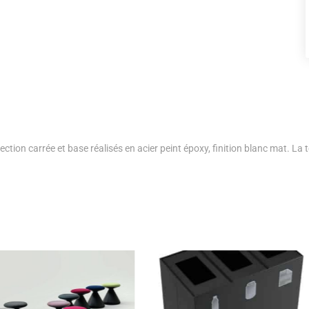
ion carrée et base réalisés en acier peint époxy, finition blanc mat. La t