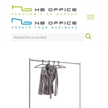
Accueil
>
Produits
>
accessoires
>
Kasta
KASTA