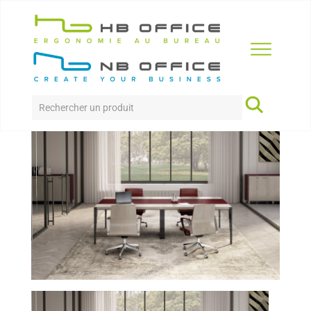
Accueil
>
Produits
>
Bureaux
>
X9 table de réunion
X9 TABLE DE RÉUNION