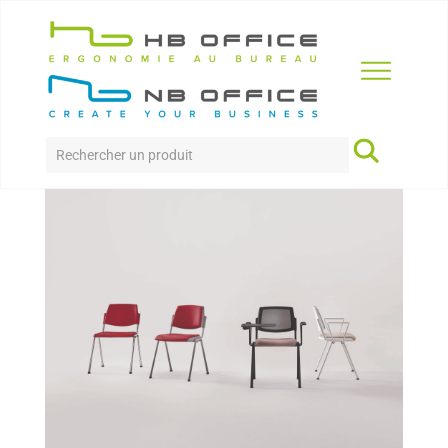
Accueil
>
Produits
>
Sièges
>
Dolly
DOLLY