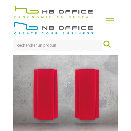
Accueil
>
Produits
>
Acoustique
>
Diesis – Bemolle
DIESIS – BEMOLLE