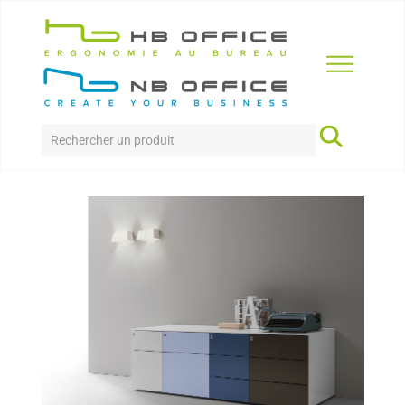
Accueil
>
Produits
>
Rangement
>
Caissons Universal
Quick
CAISSONS UNIVERSAL QUICK