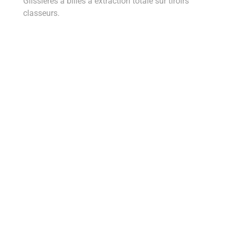
Glissières à billes à extraction totale sur tiroirs
classeurs.