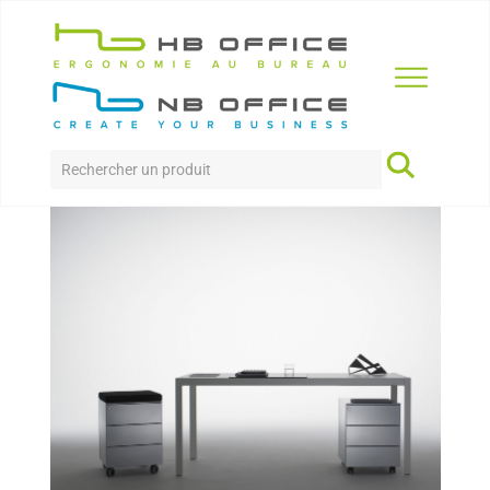
Accueil
>
Produits
>
Rangement
>
Caissons Inox
CAISSONS INOX