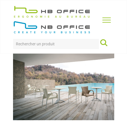
Accueil
>
Produits
>
Collectivité
>
Berverly
BERVERLY