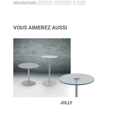
résidentiels.􏰇􏰗􏰲􏰃􏰉 􏰌􏰅􏰃􏰆􏰗􏰂 􏰜 􏰝􏰚􏰛
VOUS AIMEREZ AUSSI
JOLLY