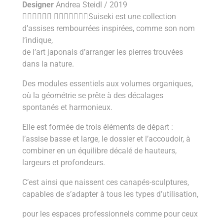
Designer
Andrea Steidl / 2019
􏰥􏰇􏰗􏰲􏰃􏰉 􏰌􏰅􏰃􏰆􏰗􏰝􏰚Suiseki est une collection
d’assises rembourrées inspirées, comme son nom
l’indique,
de l’art japonais d’arranger les pierres trouvées
dans la nature.
Des modules essentiels aux volumes organiques,
où la géométrie se prête à des décalages
spontanés et harmonieux.
Elle est formée de trois éléments de départ :
l’assise basse et large, le dossier et l’accoudoir, à
combiner en un équilibre décalé de hauteurs,
largeurs et profondeurs.
C’est ainsi que naissent ces canapés-sculptures,
capables de s’adapter à tous les types d’utilisation,
pour les espaces professionnels comme pour ceux