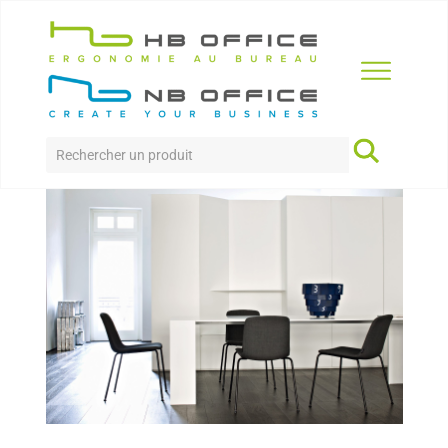
Accueil
>
Produits
>
Accueil
>
She’s
SHE’S