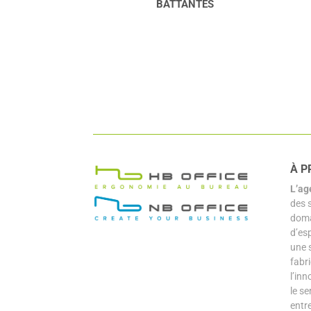
ANTES
À P
L’ag
des 
doma
d’es
une 
fabr
l’inn
le se
entr