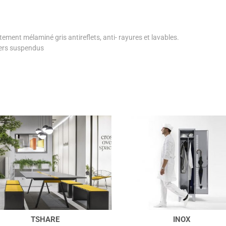
ment mélaminé gris antireflets, anti- rayures et lavables.
iers suspendus
INOX
PRIMO MODULAR