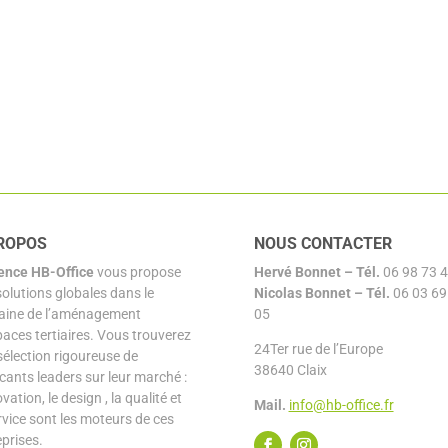
ROPOS
NOUS CONTACTER
ence HB-Office
vous propose
Hervé Bonnet –
Tél.
06 98 73 4
solutions globales dans le
Nicolas Bonnet
– Tél.
06 03 69
ine de l’aménagement
05
paces tertiaires. Vous trouverez
24Ter rue de l’Europe
sélection rigoureuse de
38640 Claix
icants leaders sur leur marché :
ovation, le design , la qualité et
Mail.
info@hb-office.fr
rvice sont les moteurs de ces
eprises.