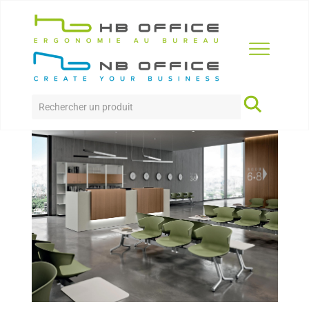
Accueil
>
Produits
>
Accueil
>
Poutre Cove
POUTRE COVE