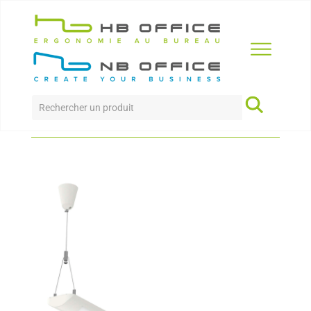
Accueil
>
Produits
>
accessoires
>
Luminaire Led
suspendu Maul-Start
LUMINAIRE LED SUSPENDU
MAUL-START