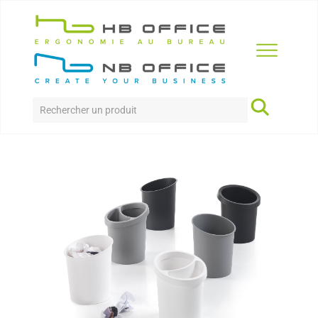
Accueil
>
Produits
>
accessoires
>
Hi-Tech
HI-TECH