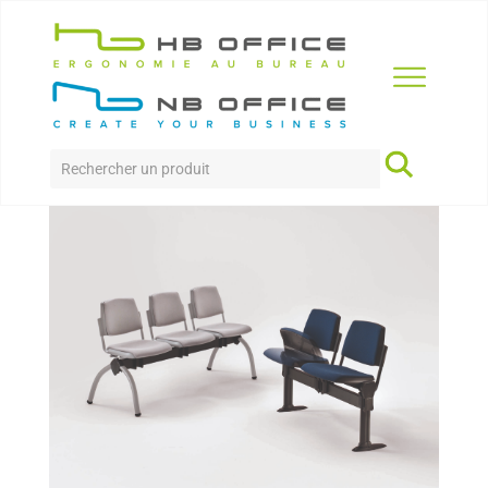
Accueil
>
Produits
>
Accueil
>
Poutre
>
Dolly Poutre
DOLLY POUTRE