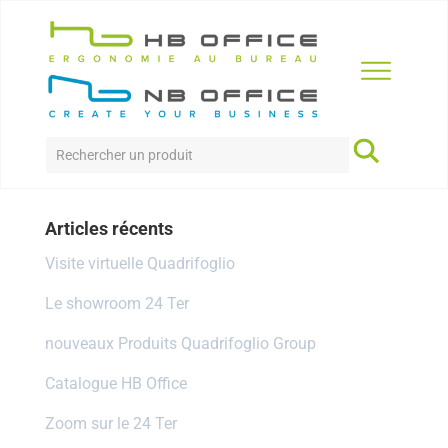
BUREAUX
par
Karine
|
24 Juil 2020
Articles récents
Visite virtuelle Quadrifoglio
Le showroom 24 Ter
nouveaux Produits Quadrifoglio Group
Catalogue HB Office
Zoom sur le 24 Ter