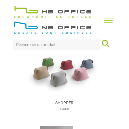
Accueil
>
Produits
>
accessoires
>
Divers
DIVERS
SHOPPER
CAIMI