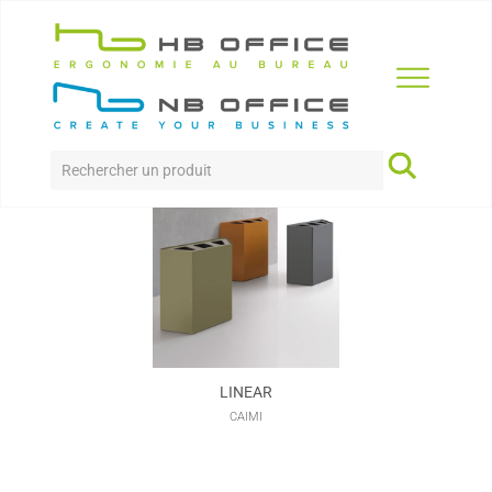
Accueil
>
Produits
>
accessoires
>
Corbeille / Cendrier
CORBEILLE / CENDRIER
LINEAR
CAIMI