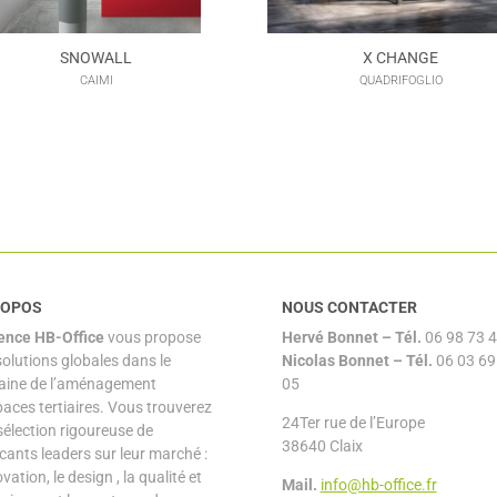
SNOWALL
X CHANGE
CAIMI
QUADRIFOGLIO
ROPOS
NOUS CONTACTER
ence HB-Office
vous propose
Hervé Bonnet –
Tél.
06 98 73 4
solutions globales dans le
Nicolas Bonnet
– Tél.
06 03 69
ine de l’aménagement
05
paces tertiaires. Vous trouverez
24Ter rue de l’Europe
sélection rigoureuse de
38640 Claix
icants leaders sur leur marché :
ovation, le design , la qualité et
Mail.
info@hb-office.fr