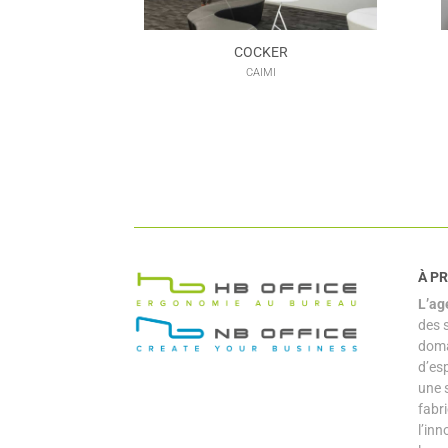
COCKER
CAIMI
À P
L’ag
des 
doma
d’es
une 
fabr
l’inn